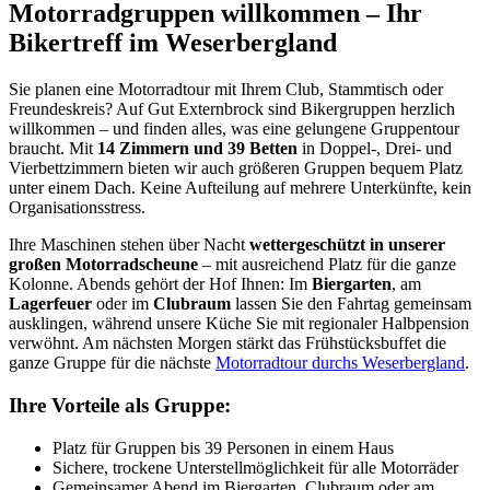
Motorradgruppen willkommen – Ihr
Bikertreff im Weserbergland
Sie planen eine Motorradtour mit Ihrem Club, Stammtisch oder
Freundeskreis? Auf Gut Externbrock sind Bikergruppen herzlich
willkommen – und finden alles, was eine gelungene Gruppentour
braucht. Mit
14 Zimmern und 39 Betten
in Doppel-, Drei- und
Vierbettzimmern bieten wir auch größeren Gruppen bequem Platz
unter einem Dach. Keine Aufteilung auf mehrere Unterkünfte, kein
Organisationsstress.
Ihre Maschinen stehen über Nacht
wettergeschützt in unserer
großen Motorradscheune
– mit ausreichend Platz für die ganze
Kolonne. Abends gehört der Hof Ihnen: Im
Biergarten
, am
Lagerfeuer
oder im
Clubraum
lassen Sie den Fahrtag gemeinsam
ausklingen, während unsere Küche Sie mit regionaler Halbpension
verwöhnt. Am nächsten Morgen stärkt das Frühstücksbuffet die
ganze Gruppe für die nächste
Motorradtour durchs Weserbergland
.
Ihre Vorteile als Gruppe:
Platz für Gruppen bis 39 Personen in einem Haus
Sichere, trockene Unterstellmöglichkeit für alle Motorräder
Gemeinsamer Abend im Biergarten, Clubraum oder am