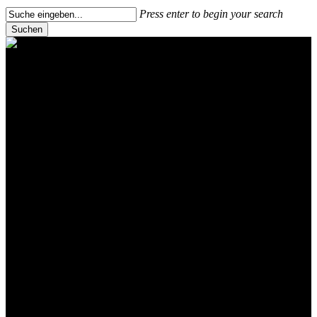
Press enter to begin your search
Suchen
Close
Suchen
Motorrad Pension
Externbrock
Ihre Motorrad
Pension im Weserbergland