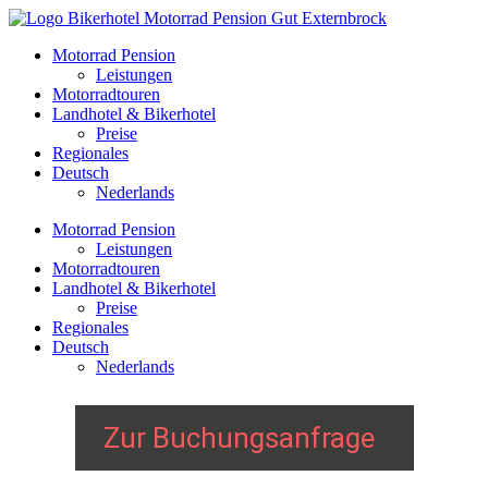
Skip
to
Menu
Motorrad Pension
main
Leistungen
content
Motorradtouren
Landhotel & Bikerhotel
Preise
Regionales
Deutsch
Nederlands
Motorrad Pension
Leistungen
Motorradtouren
Landhotel & Bikerhotel
Preise
Regionales
Deutsch
Nederlands
Zur Buchungsanfrage