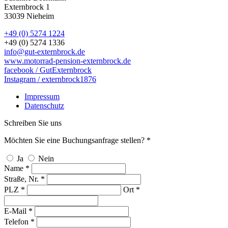
Externbrock 1
33039 Nieheim
+49 (0) 5274 1224
+49 (0) 5274 1336
info@gut-externbrock.de
www.motorrad-pension-externbrock.de
facebook / GutExternbrock
Instagram / externbrock1876
Impressum
Datenschutz
Schreiben Sie uns
Möchten Sie eine Buchungsanfrage stellen? *
Ja
Nein
Name *
Straße, Nr. *
PLZ *
Ort *
E-Mail *
Telefon *